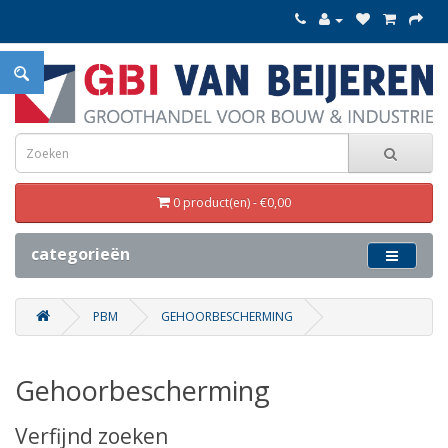
0 product(en) - €0,00
categorieën
PBM
GEHOORBESCHERMING
Gehoorbescherming
Verfijnd zoeken